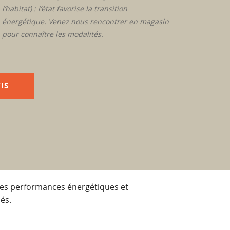
l’habitat) : l’état favorise la transition
énergétique. Venez nous rencontrer en magasin
pour connaître les modalités.
IS
utes performances énergétiques et
és.