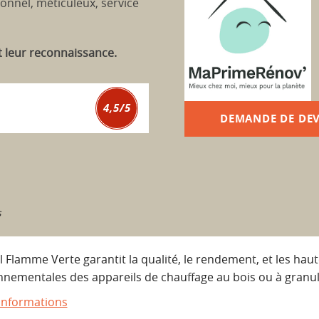
onnel, méticuleux, service
t leur reconnaissance.
4,5
/
5
DEMANDE DE DEV
s
l Flamme Verte garantit la qualité, le rendement, et les ha
nnementales des appareils de chauffage au bois ou à granul
'informations