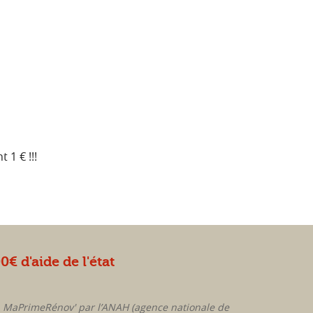
 1 € !!!
€ d'aide de l'état
MaPrimeRénov' par l’ANAH (agence nationale de