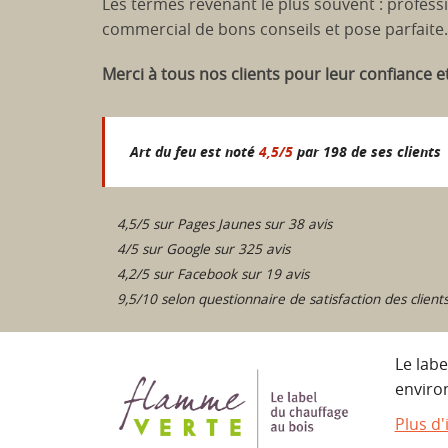
Les termes revenant le plus souvent : professi
commercial de bons conseils et pose parfaite.
Merci à tous nos clients pour leur confiance e
Art du feu est noté
4,5
/
5
par
198
de ses clients
4,5/5 sur Pages Jaunes sur 38 avis
4/5 sur Google sur 325 avis
4,2/5 sur Facebook sur 19 avis
9,5/10 selon questionnaire de satisfaction des client
Le labe
enviro
Plus d